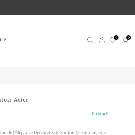
0
0
ue
toir Acier
En stock
sion de l'Élégance Découvrez le Sautoir Véronique, une