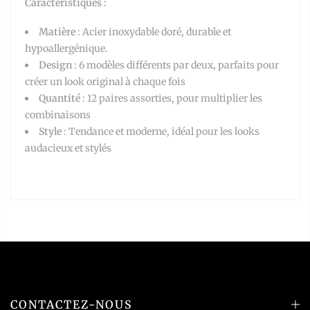
Caractéristiques :
Matière
: Acier inoxydable doré, durable et
hypoallergénique.
Design
: 6 modèles différents par deux, parfaits pour
créer un look original à chaque fois
Quantité
: 12 paires assorties, pour multiplier les
combinaisons
Style
: Tendance et moderne, idéal pour les looks
audacieux et stylés
CONTACTEZ-NOUS