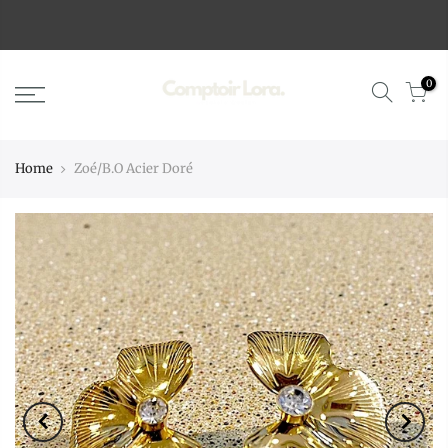
0
Home
Zoé/B.O Acier Doré