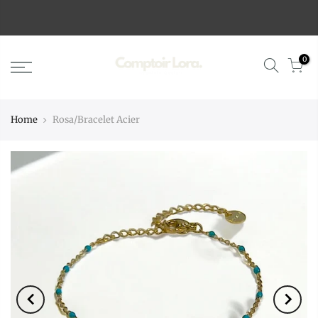
0
Home
Rosa/Bracelet Acier