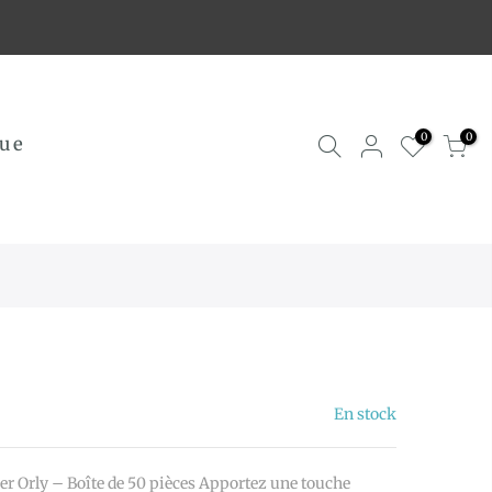
0
0
ue
m
En stock
r Orly – Boîte de 50 pièces Apportez une touche