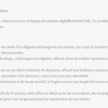
ièces
 collections avec la
bague zirconium réglable Rodier Orly
. Ce modèl
on.
 est dotée d'un élégant sertissage en zirconium, qui capte la lumière a
u décontractées.
de doigts, cette bague est réglable, offrant ainsi un confort optimal po
est un excellent substitut du diamant, offrant une brillance compara
la splendeur d'un diamant, mais à un prix plus abordable.
ésistants et de haute qualité, la bague assure une longévité accrue 
te de 50 pièces, cette offre est idéale pour les revendeurs, les bout
n gros tout en garantissant la satisfaction de vos clients.