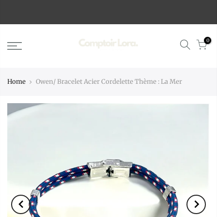
0
Home
Owen/ Bracelet Acier Cordelette Thème : La Mer