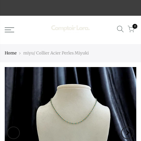
0
Home
miyu/ Collier Acier Perles Miyuki