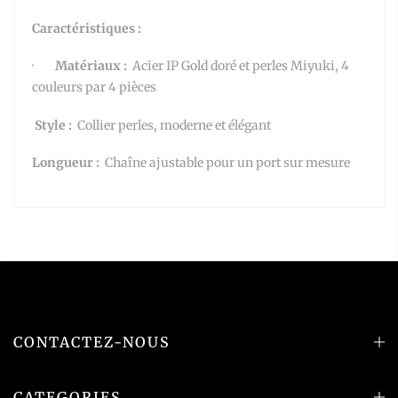
Caractéristiques :
·
Matériaux :
Acier IP Gold doré et perles Miyuki, 4
couleurs par 4 pièces
Style :
Collier perles, moderne et élégant
Longueur :
Chaîne ajustable pour un port sur mesure
CONTACTEZ-NOUS
CATEGORIES