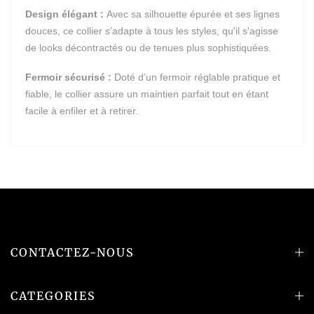
Design élégant :
Avec sa silhouette épurée et ses lignes
douces, ce collier s’adapte à tous les styles, qu'il s'agisse
de looks décontractés ou de tenues plus sophistiquées.
Fermoir sécurisé :
Doté d’un fermoir réglable pratique et
fiable, le collier assure un maintien parfait tout en étant
facile à enfiler et à retirer.
CONTACTEZ-NOUS
CATEGORIES