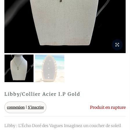
Libby/Collier Acier I.P Gold
Produit en rupture
connexion
|
S'inscrire
Libby : L'Écho Doré des Vagues Imaginez un coucher de soleil