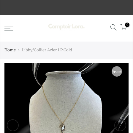
0
Home
Libby/Collier Acier I.P Gold
Epuisé