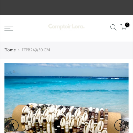
0
Home
IJTB249/30 GM