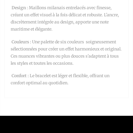
Design :
Maillons milanais entrelacés avec finesse,
créant un effet visuel à la fois délicat et robuste. L'ancre,
discrètement intégrée au design, apporte une note
maritime et élégante.
Couleurs :
Une palette de six couleurs soigneusement
sélectionnées pour créer un effet harmonieux et original.
Ces nuances vibrantes ou plus douces s'adaptent à tous
les styles et toutes les occasions.
Confort :
Le bracelet est léger et flexible, offrant un
confort optimal au quotidien.