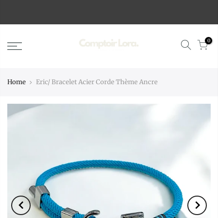
0
Home
Eric/ Bracelet Acier Corde Thème Ancre