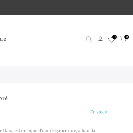
0
0
ue
oré
En stock
e Dana est un bijou d'une élégance rare, alliant la