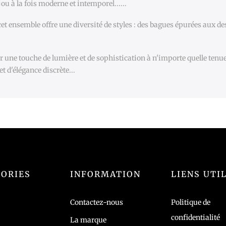
ou à la fois moderne et intemporel......
 cet ensemble offre une diversité de styles : des bagues épurées aux d
er une touche de lumière et de sophistication à n'importe quelle tenu
t d'élégance discrète...
ORIES
INFORMATION
LIENS UTI
Contactez-nous
Politique de
confidentialité
La marque