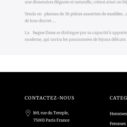
une dimension élégante et naturelle, créant ainsi un bij
Vendu en
plateau de 36 pièces assorties de modèles
,
de luxe discret....
La
bague Dana
se distingue par sa capacité à apport
moderne, qui ravira les passionnées de bijoux délicats e
CONTACTEZ-NOUS
CATEG
169, rue du Temple,
Hommes
75003 Paris France
Femmes