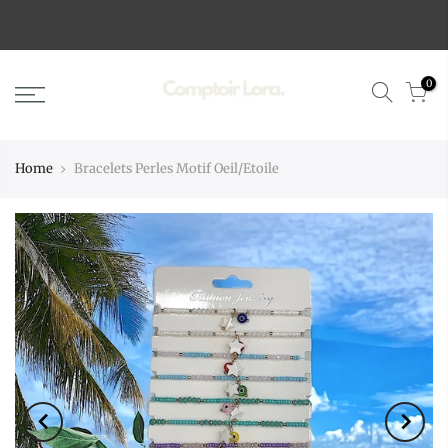
0
Home
Bracelets Perles Motif Oeil/Etoile