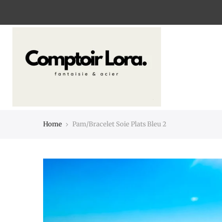
Home
Pam/Bracelet Soie Plats Bleu 2