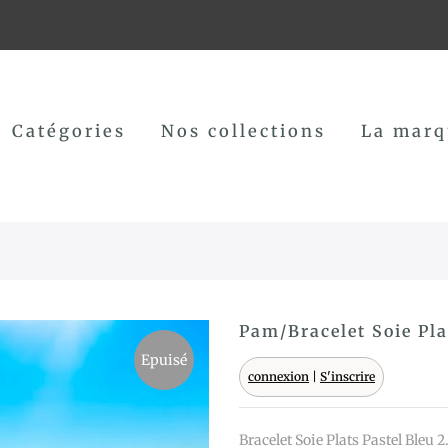
Catégories
Nos collections
La marq
Pam/Bracelet Soie Pla
Epuisé
connexion
|
S'inscrire
Bracelet Soie Plats Pastel Bleu 2.