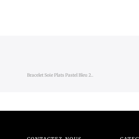
Bracelet Soie Plats Pastel Bleu 2..
CONTACTEZ-NOUS
CATEG