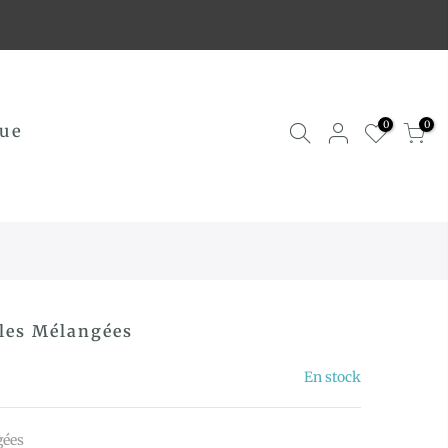
0
0
ue
les Mélangées
En stock
gées