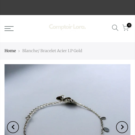
0
Home
Blanche/ Bracelet Acier I.P Gold