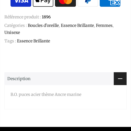
Référence produit :
1896
Catégories :
Boucles d'oreille
,
Essence Brillante
,
Femmes
,
Unisexe
Tags :
Essence Brillante
Description
B.O. puces acier thème Ancre marine