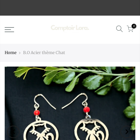
0
Home
B.O Acier thème Chat