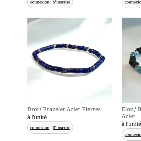
connexion
|
S'inscrire
connexi
Dror/ Bracelet Acier Pierres
Elon/ B
ACHAT EXPRESS
Acier
à l'unité
à l'unité
connexion
|
S'inscrire
connexi