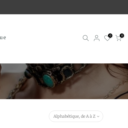
0
0
ue
Alphabétique, de A à Z