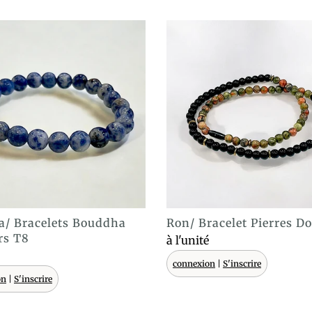
a/ Bracelets Bouddha
Ron/ Bracelet Pierres D
ACHAT EXPRESS
ACHAT EXPRESS
rs T8
à l'unité
connexion
|
S'inscrire
on
|
S'inscrire