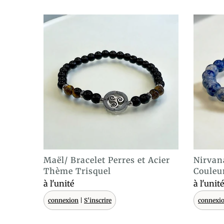
Maël/ Bracelet Perres et Acier
Nirvan
ACHAT EXPRESS
Thème Trisquel
Couleu
à l'unité
à l'unité
connexion
|
S'inscrire
connexi